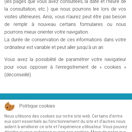
(les pages que vous avez consultées, la date et l'heure de
la consultation, etc..) que nous pourrons lire lors de vos
visites ultérieures. Ainsi, vous n'aurez peut être pas besoin
de remplir à nouveau certains formulaires ou nous
pourrons mieux orienter votre navigation.
La durée de conservation de ces informations dans votre
ordinateur est variable et peut aller jusqu'à un an.
Vous avez la possibilité de paramétrer votre navigateur
pour vous opposer à l'enregistrement de « cookies »
(déconseillé).
Politique cookies
ACCUEIL
CONTACT
LIVRE D'OR
Nous utilisons des cookies sur notre site web. Certains d'entre
PARTENAIRES
PLAN D'ACCÈS
MENTIONS
eux sont essentiels au fonctionnement du site et d'autres nous
LÉGALES
aident à améliorer ce site et l'expérience utilisateur. Vous pouvez