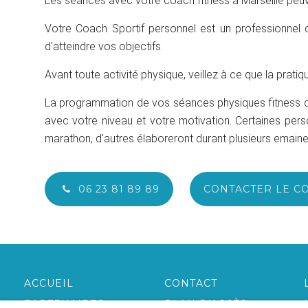
Les séances avec votre coach fitness à Marseille peuve
Votre Coach Sportif personnel est un professionnel
d'atteindre vos objectifs.
Avant toute activité physique, veillez à ce que la prati
La programmation de vos séances physiques fitness devr
avec votre niveau et votre motivation. Certaines per
marathon, d'autres élaboreront durant plusieurs emai
06 23 81 89 89
CONTACTER LE C
ACCUEIL
CONTACT
PARTENAIRES
PLAN D'ACCÈS