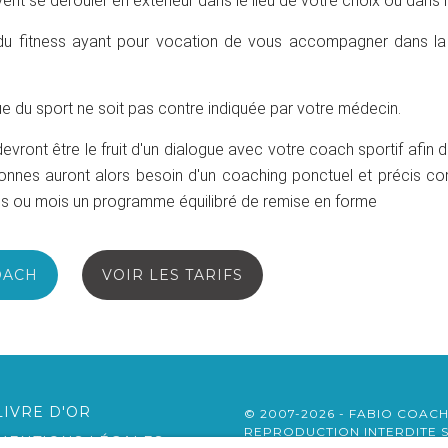
nt se dérouler en extérieur dans le lieu de votre choix ou dans l
 du fitness ayant pour vocation de vous accompagner dans la
que du sport ne soit pas contre indiquée par votre médecin.
ont être le fruit d'un dialogue avec votre coach sportif afin d'
sonnes auront alors besoin d'un coaching ponctuel et précis 
nes ou mois un programme équilibré de remise en forme
OACH
VOIR LES TARIFS
LIVRE D'OR
© 2007-2026 - FABIO COACH
REPRODUCTION INTERDITE S
MENTIONS LÉGALES